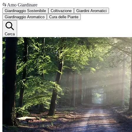
📂
Amo Giardinare
Giardinaggio Sostenibile
Coltivazione
Giardini Aromatici
Giardinaggio Aromatico
Cura delle Piante
Cerca