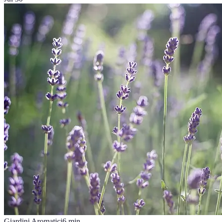
Giardini Aromatici
6
min