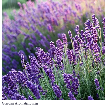
Giardini Aromatici
6
min