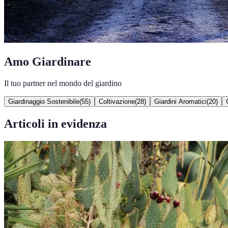
Amo Giardinare
Il tuo partner nel mondo del giardino
Giardinaggio Sostenibile
(
55
)
Coltivazione
(
28
)
Giardini Aromatici
(
20
)
Articoli in evidenza