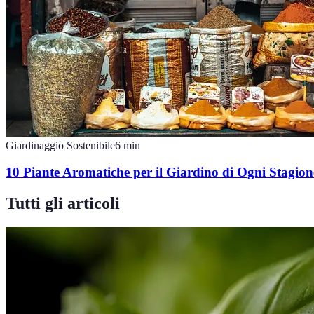
Giardinaggio Sostenibile
6
min
10 Piante Aromatiche per il Giardino di Ogni Stagion
Tutti gli articoli