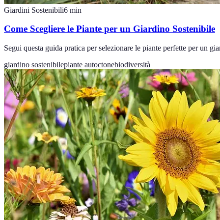
Giardini Sostenibili
6
min
Come Scegliere le Piante per un Giardino Sostenibile
Segui questa guida pratica per selezionare le piante perfette per un gi
giardino sostenibile
piante autoctone
biodiversità