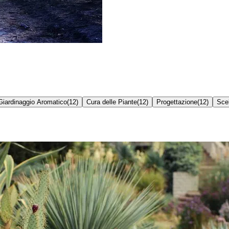
Giardinaggio Aromatico
(
12
)
Cura delle Piante
(
12
)
Progettazione
(
12
)
Scel