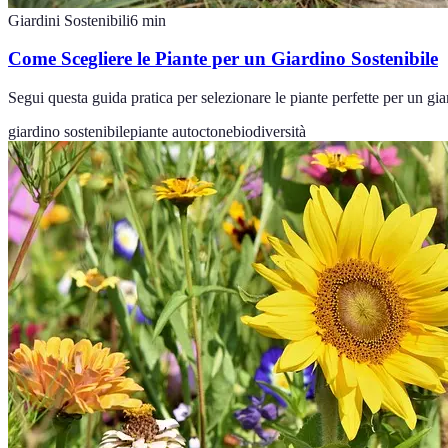
Giardini Sostenibili
6
min
Come Scegliere le Piante per un Giardino Sostenibile
Segui questa guida pratica per selezionare le piante perfette per un gi
giardino sostenibile
piante autoctone
biodiversità