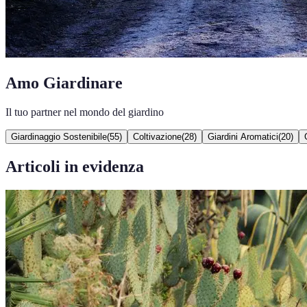
Amo Giardinare
Il tuo partner nel mondo del giardino
Giardinaggio Sostenibile
(
55
)
Coltivazione
(
28
)
Giardini Aromatici
(
20
)
Articoli in evidenza