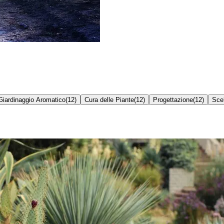
Giardinaggio Aromatico
(
12
)
Cura delle Piante
(
12
)
Progettazione
(
12
)
Scel