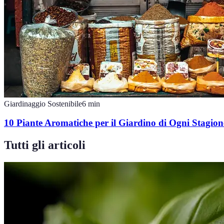
Giardinaggio Sostenibile
6
min
10 Piante Aromatiche per il Giardino di Ogni Stagion
Tutti gli articoli