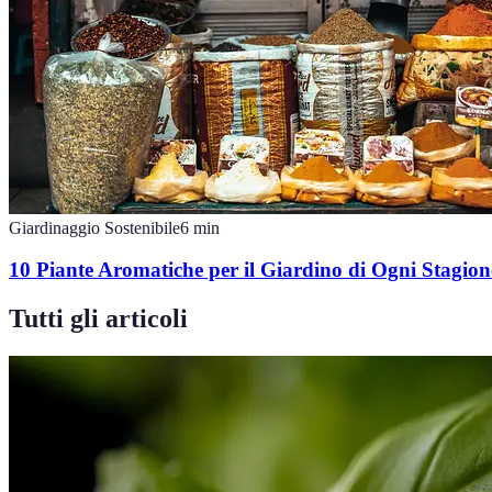
Giardinaggio Sostenibile
6
min
10 Piante Aromatiche per il Giardino di Ogni Stagion
Tutti gli articoli