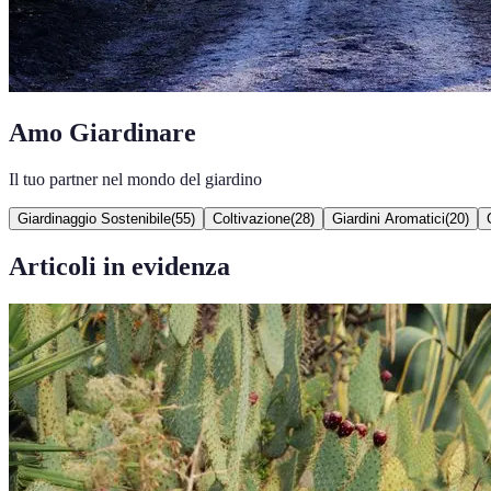
Amo Giardinare
Il tuo partner nel mondo del giardino
Giardinaggio Sostenibile
(
55
)
Coltivazione
(
28
)
Giardini Aromatici
(
20
)
Articoli in evidenza