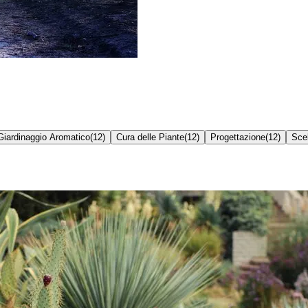
Giardinaggio Aromatico
(
12
)
Cura delle Piante
(
12
)
Progettazione
(
12
)
Scel