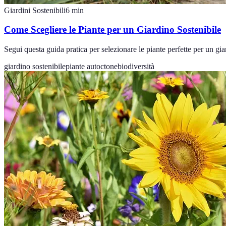
Giardini Sostenibili
6
min
Come Scegliere le Piante per un Giardino Sostenibile
Segui questa guida pratica per selezionare le piante perfette per un gi
giardino sostenibile
piante autoctone
biodiversità