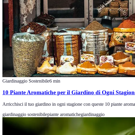
Giardinaggio Sostenibile
6
min
10 Piante Aromatiche per il Giardino di Ogni Stagion
Arricchisci il tuo giardino in ogni stagione con queste 10 piante aromat
giardinaggio sostenibile
piante aromatiche
giardinaggio