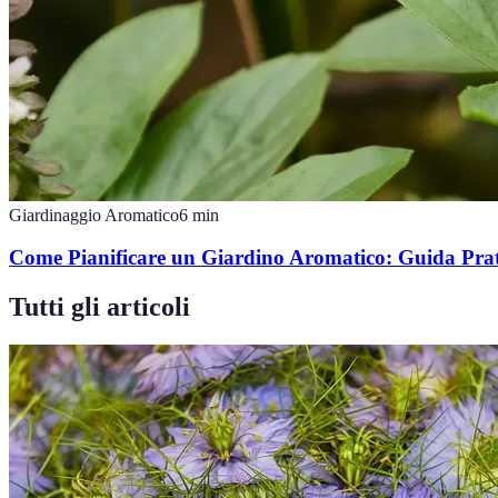
Giardinaggio Aromatico
6
min
Come Pianificare un Giardino Aromatico: Guida Prat
Tutti gli articoli