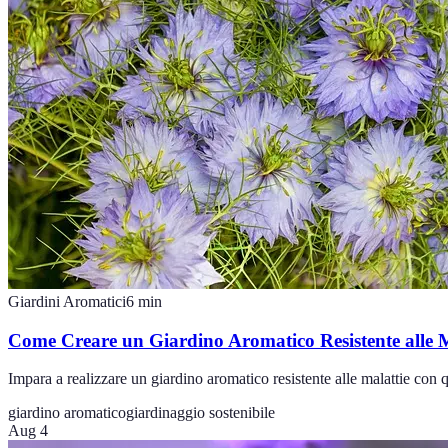
Giardini Aromatici
6
min
Come Creare un Giardino Aromatico Resistente alle M
Impara a realizzare un giardino aromatico resistente alle malattie con que
giardino aromatico
giardinaggio sostenibile
Aug 4