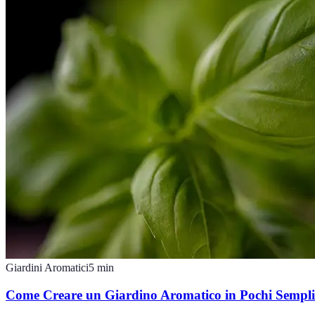
Giardini Aromatici
5
min
Come Creare un Giardino Aromatico in Pochi Semplic