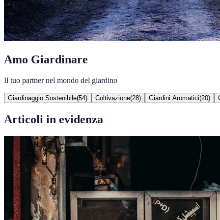
Amo Giardinare
Il tuo partner nel mondo del giardino
Giardinaggio Sostenibile
(
54
)
Coltivazione
(
28
)
Giardini Aromatici
(
20
)
Articoli in evidenza