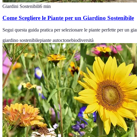
Giardini Sostenibili
6
min
Come Scegliere le Piante per un Giardino Sostenibile
Segui questa guida pratica per selezionare le piante perfette per un gi
giardino sostenibile
piante autoctone
biodiversità