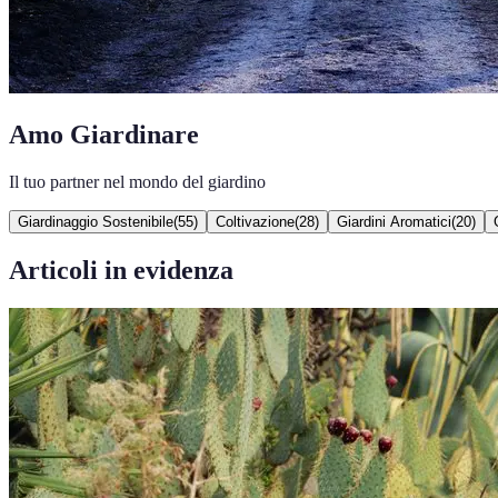
Amo Giardinare
Il tuo partner nel mondo del giardino
Giardinaggio Sostenibile
(
55
)
Coltivazione
(
28
)
Giardini Aromatici
(
20
)
Articoli in evidenza