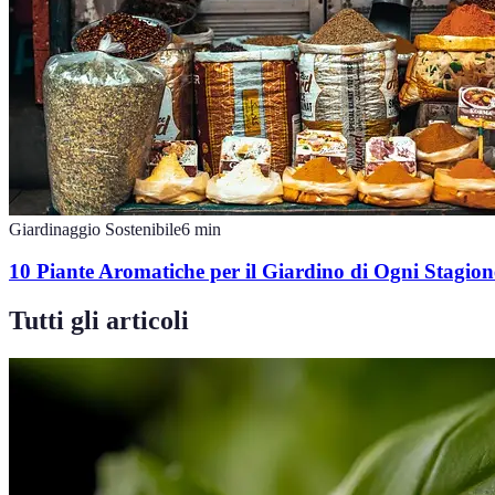
Giardinaggio Sostenibile
6
min
10 Piante Aromatiche per il Giardino di Ogni Stagion
Tutti gli articoli