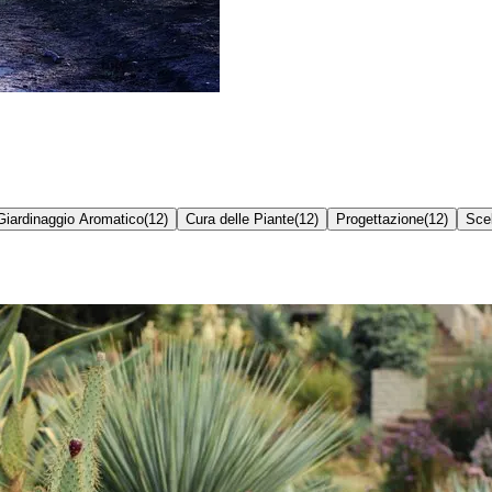
Giardinaggio Aromatico
(
12
)
Cura delle Piante
(
12
)
Progettazione
(
12
)
Scel