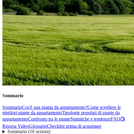
Sommario
Sommario
Cos'è una pianta da appartamento?
Come scegliere le
migliori piante da appartamento
Tipologie popolari di piante da
appartamento
Confronto tra le piante
Statistiche e tendenze
FAQ
📺
Risorsa Video
Glossario
Checklist prima di acquistare
Sommario
(
10
sezioni
)