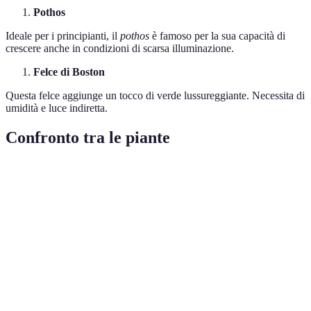
Pothos
Ideale per i principianti, il
pothos
è famoso per la sua capacità di
crescere anche in condizioni di scarsa illuminazione.
Felce di Boston
Questa felce aggiunge un tocco di verde lussureggiante. Necessita di
umidità e luce indiretta.
Confronto tra le piante
Pianta
Facile cura
Purificazione aria
Richiede umid
Aloe Vera
Sì
No
No
Ficus
No
Sì
Sì
Lyrata
Sansevieria
Sì
Sì
No