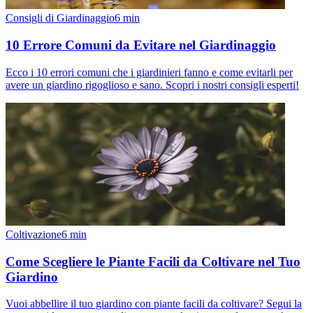
Consigli di Giardinaggio
6
min
10 Errore Comuni da Evitare nel Giardinaggio
Ecco i 10 errori comuni che i giardinieri fanno e come evitarli per
avere un giardino rigoglioso e sano. Scopri i nostri consigli esperti!
Coltivazione
6
min
Come Scegliere le Piante Facili da Coltivare nel Tuo
Giardino
Vuoi abbellire il tuo giardino con piante facili da coltivare? Segui la