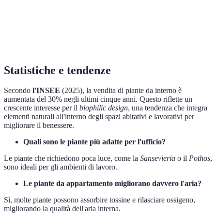
Pothos
Sì
Sì
No
Felce di
No
No
Sì
Boston
Statistiche e tendenze
Secondo
l'INSEE
(2025), la vendita di piante da interno è
aumentata del 30% negli ultimi cinque anni. Questo riflette un
crescente interesse per il
biophilic design
, una tendenza che integra
elementi naturali all'interno degli spazi abitativi e lavorativi per
migliorare il benessere.
Quali sono le piante più adatte per l'ufficio?
Le piante che richiedono poca luce, come la
Sansevieria
o il
Pothos
,
sono ideali per gli ambienti di lavoro.
Le piante da appartamento migliorano davvero l'aria?
Sì, molte piante possono assorbire tossine e rilasciare ossigeno,
migliorando la qualità dell'aria interna.