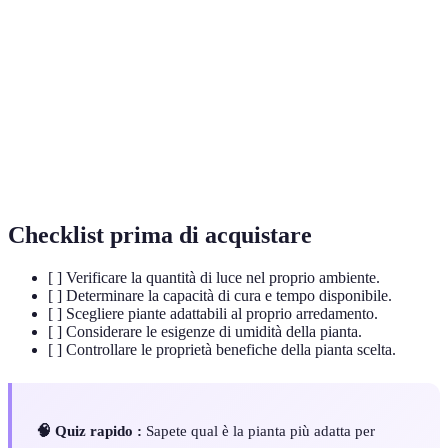
Biophilic
L'integrazione di elementi naturali in spazi
design
costruiti per migliorare il benessere umano.
Purificazione
Processo tramite cui le piante assorbono tossine
aria
presenti nell'aria e rilasciano ossigeno.
Una pianta succulenta conosciuta per la sua
Sansevieria
resistenza e capacità di purificare l'aria.
Checklist prima di acquistare
[ ] Verificare la quantità di luce nel proprio ambiente.
[ ] Determinare la capacità di cura e tempo disponibile.
[ ] Scegliere piante adattabili al proprio arredamento.
[ ] Considerare le esigenze di umidità della pianta.
[ ] Controllare le proprietà benefiche della pianta scelta.
🧠 Quiz rapido :
Sapete qual è la pianta più adatta per