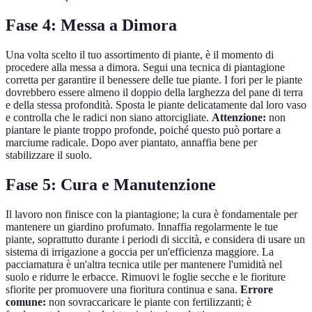
Fase 4: Messa a Dimora
Una volta scelto il tuo assortimento di piante, è il momento di
procedere alla messa a dimora. Segui una tecnica di piantagione
corretta per garantire il benessere delle tue piante. I fori per le piante
dovrebbero essere almeno il doppio della larghezza del pane di terra
e della stessa profondità. Sposta le piante delicatamente dal loro vaso
e controlla che le radici non siano attorcigliate.
Attenzione:
non
piantare le piante troppo profonde, poiché questo può portare a
marciume radicale. Dopo aver piantato, annaffia bene per
stabilizzare il suolo.
Fase 5: Cura e Manutenzione
Il lavoro non finisce con la piantagione; la cura è fondamentale per
mantenere un giardino profumato. Innaffia regolarmente le tue
piante, soprattutto durante i periodi di siccità, e considera di usare un
sistema di irrigazione a goccia per un'efficienza maggiore. La
pacciamatura è un'altra tecnica utile per mantenere l'umidità nel
suolo e ridurre le erbacce. Rimuovi le foglie secche e le fioriture
sfiorite per promuovere una fioritura continua e sana.
Errore
comune:
non sovraccaricare le piante con fertilizzanti; è