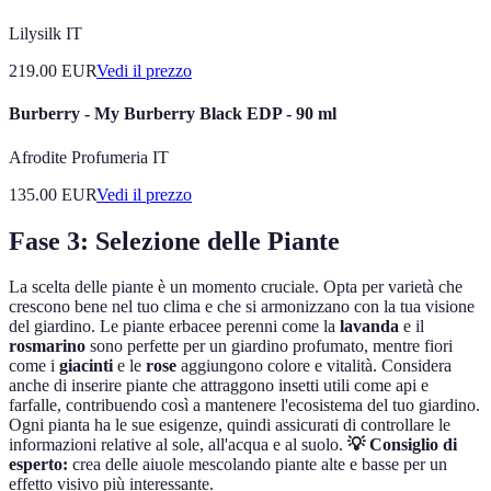
Lilysilk IT
219.00
EUR
Vedi il prezzo
Burberry - My Burberry Black EDP - 90 ml
Afrodite Profumeria IT
135.00
EUR
Vedi il prezzo
Fase 3: Selezione delle Piante
La scelta delle piante è un momento cruciale. Opta per varietà che
crescono bene nel tuo clima e che si armonizzano con la tua visione
del giardino. Le piante erbacee perenni come la
lavanda
e il
rosmarino
sono perfette per un giardino profumato, mentre fiori
come i
giacinti
e le
rose
aggiungono colore e vitalità. Considera
anche di inserire piante che attraggono insetti utili come api e
farfalle, contribuendo così a mantenere l'ecosistema del tuo giardino.
Ogni pianta ha le sue esigenze, quindi assicurati di controllare le
informazioni relative al sole, all'acqua e al suolo.
💡 Consiglio di
esperto:
crea delle aiuole mescolando piante alte e basse per un
effetto visivo più interessante.