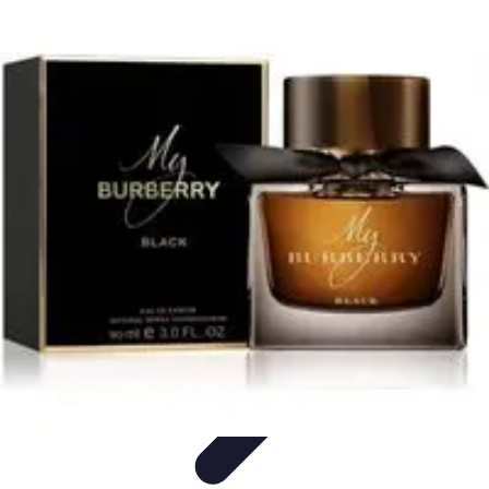
Amo Giardinare
Giardinaggio Sostenibile
Giardinaggio Aromatico
Giardinaggio per
Principianti
Coltivazione
Piante e Cura
Amo Giardinare