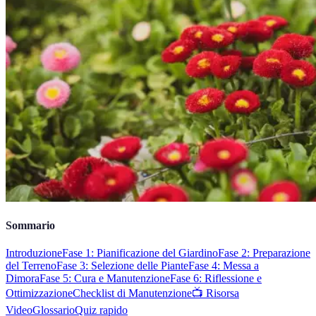
Sommario
Introduzione
Fase 1: Pianificazione del Giardino
Fase 2: Preparazione
del Terreno
Fase 3: Selezione delle Piante
Fase 4: Messa a
Dimora
Fase 5: Cura e Manutenzione
Fase 6: Riflessione e
Ottimizzazione
Checklist di Manutenzione
📺 Risorsa
Video
Glossario
Quiz rapido