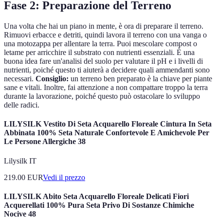
Fase 2: Preparazione del Terreno
Una volta che hai un piano in mente, è ora di preparare il terreno.
Rimuovi erbacce e detriti, quindi lavora il terreno con una vanga o
una motozappa per allentare la terra. Puoi mescolare compost o
letame per arricchire il substrato con nutrienti essenziali. È una
buona idea fare un'analisi del suolo per valutare il pH e i livelli di
nutrienti, poiché questo ti aiuterà a decidere quali ammendanti sono
necessari.
Consiglio:
un terreno ben preparato è la chiave per piante
sane e vitali. Inoltre, fai attenzione a non compattare troppo la terra
durante la lavorazione, poiché questo può ostacolare lo sviluppo
delle radici.
LILYSILK Vestito Di Seta Acquarello Floreale Cintura In Seta
Abbinata 100% Seta Naturale Confortevole E Amichevole Per
Le Persone Allergiche 38
Lilysilk IT
219.00
EUR
Vedi il prezzo
LILYSILK Abito Seta Acquarello Floreale Delicati Fiori
Acquerellati 100% Pura Seta Privo Di Sostanze Chimiche
Nocive 48