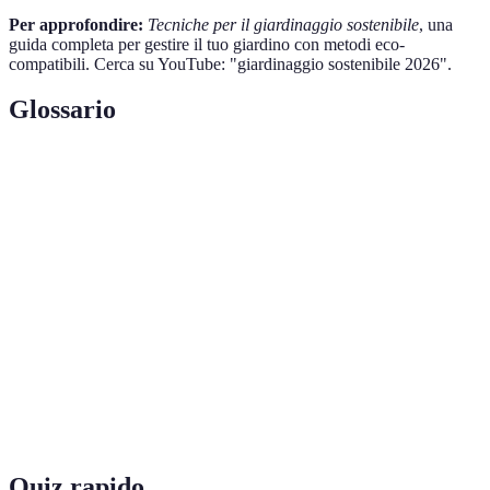
Per approfondire:
Tecniche per il giardinaggio sostenibile
, una
guida completa per gestire il tuo giardino con metodi eco-
compatibili. Cerca su YouTube: "giardinaggio sostenibile 2026".
Glossario
Terme
Definizione
Tecnica per coprire il suolo con materiali
Pacciamatura
organici per mantenere l'umidità e prevenire le
erbacce.
Parte del giardino dedicata alla coltivazione di
Aiola
piante.
Miscela di materiali organici decomposti
Compost
utilizzata come fertilizzante naturale.
Quiz rapido