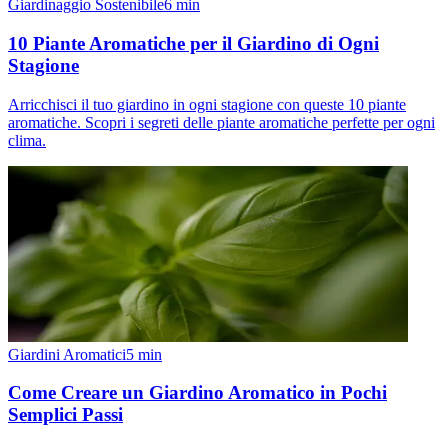
Giardinaggio Sostenibile
6
min
10 Piante Aromatiche per il Giardino di Ogni
Stagione
Arricchisci il tuo giardino in ogni stagione con queste 10 piante
aromatiche. Scopri i segreti delle piante aromatiche perfette per ogni
clima.
Giardini Aromatici
5
min
Come Creare un Giardino Aromatico in Pochi
Semplici Passi