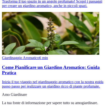
Trasforma il tuo spazio in un angolo profumato! Scopri i passaggi
per creare un giardino aromatico, anche in piccoli spazi.
Giardinaggio Aromatico
6
min
Come Pianificare un Giardino Aromatico: Guida
Pratica
Inizia il tuo viaggio nel giardinaggio aromatico con la nostra guida
passo passo per realizzare un giardino ricco di piante profumate.
Amo Giardinare
La tua fonte di informazione per sapere tutto su
amogiardinare
.