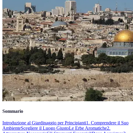
Sommario
Introduzione al Giardinaggio per Principianti
1. Comprendere il Suo
Ambiente
Scegliere il Luogo Giusto
Le Erbe Aromatiche
2.