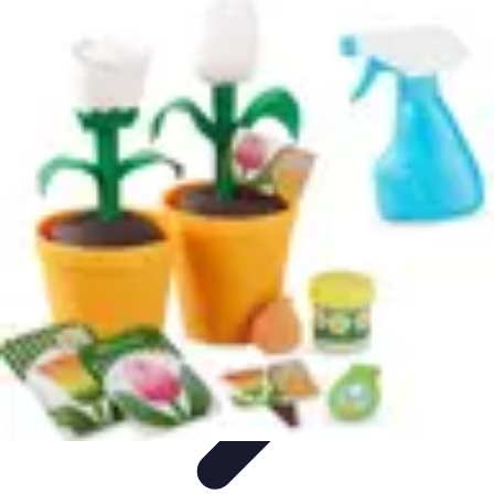
Amo Giardinare
Giardinaggio Sostenibile
Giardinaggio Aromatico
Giardinaggio per
Principianti
Coltivazione
Piante e Cura
Amo Giardinare