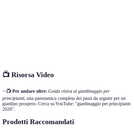
Arte di coltivare piante per ornamento, bellezza o
Giardinaggio
uso.
Miscela di materiali organici decomposti, usato
Compost
come fertilizzante nel giardinaggio.
Piante che vivono per tre o più anni, continuando
Perenni
a rinascere ogni anno.
📺 Risorsa Video
>
📺 Per andare oltre:
Guida visiva al giardinaggio per
principianti
, una panoramica completa dei passi da seguire per un
giardino prospero. Cerca su YouTube: "giardinaggio per principianti
2026".
Prodotti Raccomandati