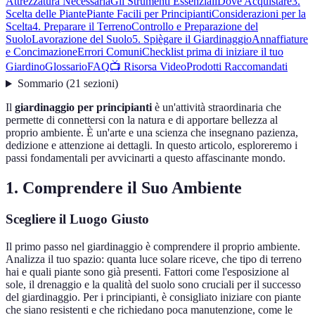
Attrezzatura Necessaria
Gli Strumenti Essenziali
Dove Acquistare
3.
Scelta delle Piante
Piante Facili per Principianti
Considerazioni per la
Scelta
4. Preparare il Terreno
Controllo e Preparazione del
Suolo
Lavorazione del Suolo
5. Spiègare il Giardinaggio
Annaffiature
e Concimazione
Errori Comuni
Checklist prima di iniziare il tuo
Giardino
Glossario
FAQ
📺 Risorsa Video
Prodotti Raccomandati
Sommario
(
21
sezioni
)
Il
giardinaggio per principianti
è un'attività straordinaria che
permette di connettersi con la natura e di apportare bellezza al
proprio ambiente. È un'arte e una scienza che insegnano pazienza,
dedizione e attenzione ai dettagli. In questo articolo, esploreremo i
passi fondamentali per avvicinarti a questo affascinante mondo.
1. Comprendere il Suo Ambiente
Scegliere il Luogo Giusto
Il primo passo nel giardinaggio è comprendere il proprio ambiente.
Analizza il tuo spazio: quanta luce solare riceve, che tipo di terreno
hai e quali piante sono già presenti. Fattori come l'esposizione al
sole, il drenaggio e la qualità del suolo sono cruciali per il successo
del giardinaggio. Per i principianti, è consigliato iniziare con piante
che siano resistenti e che richiedano poca manutenzione, come le