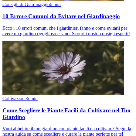
Consigli di Giardinaggio
6
min
10 Errore Comuni da Evitare nel Giardinaggio
Ecco i 10 errori comuni che i giardinieri fanno e come evitarli per
avere un giardino rigoglioso e sano. Scopri i nostri consigli esperti!
Coltivazione
6
min
Come Scegliere le Piante Facili da Coltivare nel Tuo
Giardino
Vuoi abbellire il tuo giardino con piante facili da coltivare? Segui la
nostra guida su come scegliere e curare le piante perfette per te!