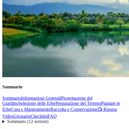
Sommario
Sommario
Informazioni Generali
Progettazione del
Giardino
Selezione delle Erbe
Preparazione del Terreno
Piantare le
Erbe
Cura e Mantenimento
Raccolta e Conservazione
📺 Risorsa
Video
Glossario
Checklist
FAQ
Sommario
(
12
sezioni
)