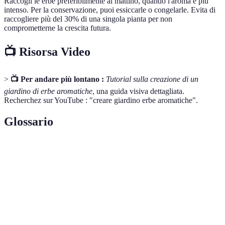
Raccogli le erbe preferibilmente al mattino, quando l'aroma è più
intenso. Per la conservazione, puoi essiccarle o congelarle. Evita di
raccogliere più del 30% di una singola pianta per non
comprometterne la crescita futura.
📺 Risorsa Video
>
📺 Per andare più lontano :
Tutorial sulla creazione di un
giardino di erbe aromatiche
, una guida visiva dettagliata.
Recherchez sur YouTube : "creare giardino erbe aromatiche".
Glossario
Terme
Definizione
Materiale organico decomposto utilizzato per
Compost
arricchire il terreno.
Capacità del suolo di permettere il passaggio
Drenaggio
dell'acqua.