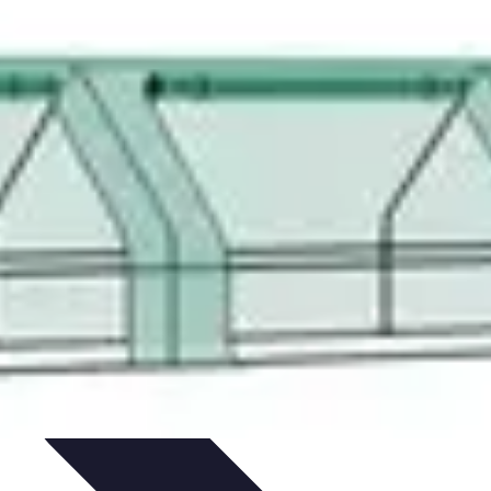
ncipianti
Coltivazione
Piante e Cura