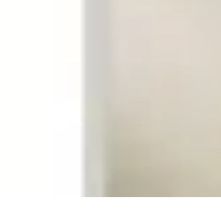
Amo Giardinare
Giardinaggio Sostenibile
Giardinaggio Aromatico
Giardinaggio per Pri
Amo Giardinare