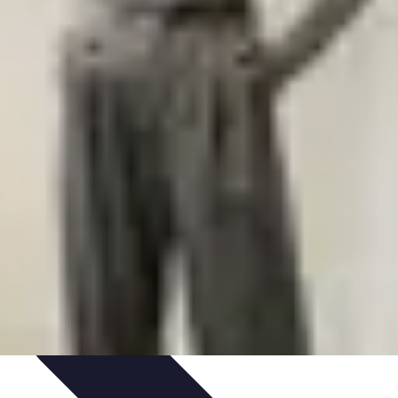
ncipianti
Coltivazione
Piante e Cura