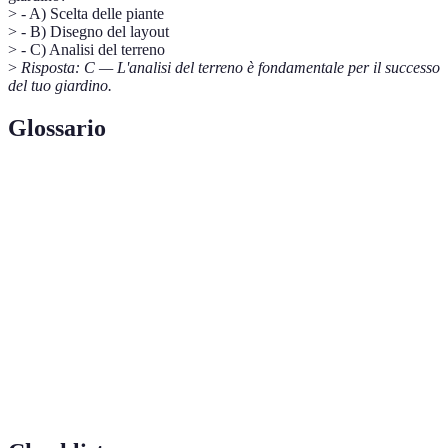
> - A) Scelta delle piante
> - B) Disegno del layout
> - C) Analisi del terreno
>
Risposta: C — L'analisi del terreno è fondamentale per il successo
del tuo giardino.
Glossario
Terme
Définition
Le condizioni climatiche specifiche di un'area
Microclima
ristrette.
Irrigazione
Un sistema che fornisce acqua direttamente alle
a goccia
radici delle piante in maniera efficiente.
Piante
Specie vegetative che crescono naturalmente in una
autoctone
regione senza intervento umano.