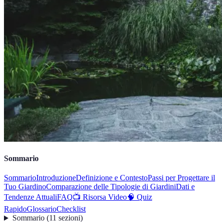
Sommario
Sommario
Introduzione
Definizione e Contesto
Passi per Progettare il
Tuo Giardino
Comparazione delle Tipologie di Giardini
Dati e
Tendenze Attuali
FAQ
📺 Risorsa Video
🧠 Quiz
Rapido
Glossario
Checklist
Sommario
(
11
sezioni
)