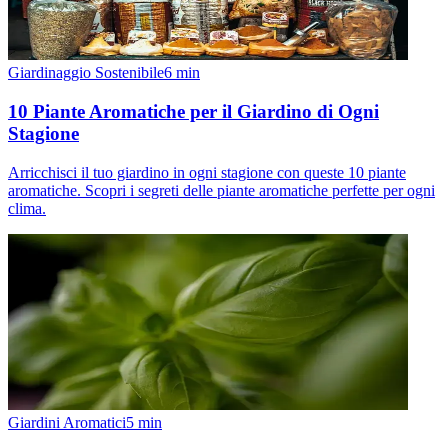
Giardinaggio Sostenibile
6
min
10 Piante Aromatiche per il Giardino di Ogni
Stagione
Arricchisci il tuo giardino in ogni stagione con queste 10 piante
aromatiche. Scopri i segreti delle piante aromatiche perfette per ogni
clima.
Giardini Aromatici
5
min