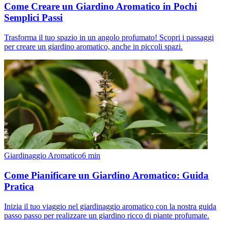
Come Creare un Giardino Aromatico in Pochi
Semplici Passi
Trasforma il tuo spazio in un angolo profumato! Scopri i passaggi
per creare un giardino aromatico, anche in piccoli spazi.
Giardinaggio Aromatico
6
min
Come Pianificare un Giardino Aromatico: Guida
Pratica
Inizia il tuo viaggio nel giardinaggio aromatico con la nostra guida
passo passo per realizzare un giardino ricco di piante profumate.