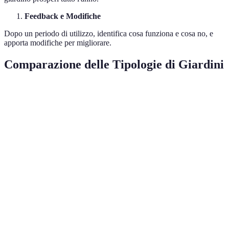
Feedback e Modifiche
Dopo un periodo di utilizzo, identifica cosa funziona e cosa no, e
apporta modifiche per migliorare.
Comparazione delle Tipologie di Giardini
Caratteristica
Giardino Zen
Giardino Inglese
Giardino 
Manutenzione
Bassa
Media
Alta
Estetica
Minimalista
Romantica
Calda e Co
Esigenze
Basse
Moderate
Consistenti
idriche
Flora
Bambù
Rose
Olivo e L
Dominante