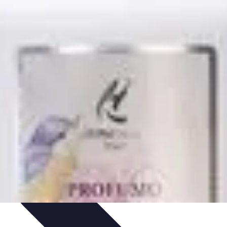
ncipianti
Coltivazione
Piante e Cura