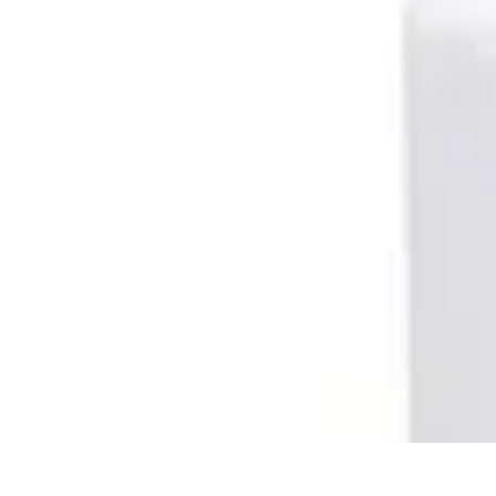
Amo Giardinare
Giardinaggio Sostenibile
Giardinaggio Aromatico
Giardinaggio per Pri
Amo Giardinare