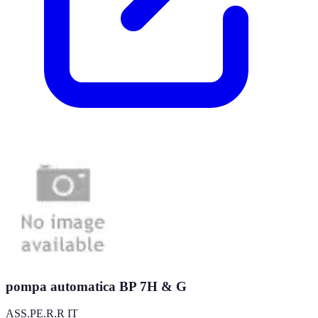
pompa automatica BP 7H & G
ASS.PE.R.R IT