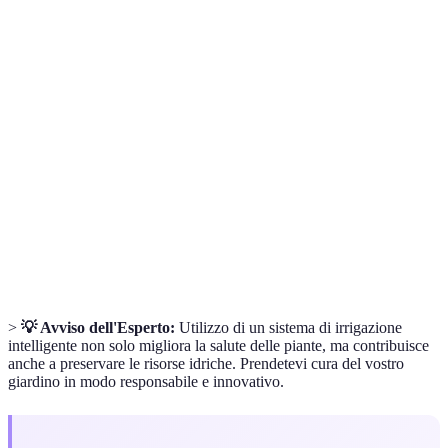
Terme
Definizione
Irrigazione a
Metodo di irrigazione che rilascia acqua
goccia
direttamente alla radice delle piante.
Sensore di
Dispositivo che misura il contenuto di umidità del
umidità
suolo.
App di
Applicazione mobile che consente di controllare e
monitoraggio
gestire l'irrigazione a distanza.
>
💡 Avviso dell'Esperto:
Utilizzo di un sistema di irrigazione
intelligente non solo migliora la salute delle piante, ma contribuisce
anche a preservare le risorse idriche. Prendetevi cura del vostro
giardino in modo responsabile e innovativo.