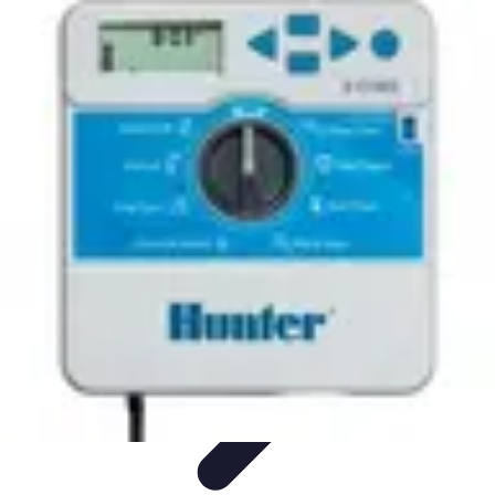
Amo Giardinare
Giardinaggio Sostenibile
Giardinaggio Aromatico
Giardinaggio per
Principianti
Coltivazione
Piante e Cura
Amo Giardinare