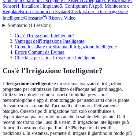
Valutare il Giardino
2. Scegliere il Sistema Adeguato
3. Posizionare i
Sensori
4. Installare l'Impianto
5. Configurare l'App
6. Monitorare e
Regolare
Errori Comuni da Evitare
Checklist per la tua Irrigazione
Intelligente
Glossario
📺 Risorsa Video
Sommario
(
14
sezioni
)
Cos'è l'Irrigazione Intelligente?
Vantaggi dell'Irrigazione Intelligente
Come Installare un Sistema di Irrigazione Intelligente
Errore Comuni da Evitare
Checklist per la tua Irrigazione Intelligente
Cos'è l'Irrigazione Intelligente?
L’
irrigazione intelligente
è un sistema avanzato di irrigazione
progettato per ottimizzare l'utilizzo dell'acqua nel giardinaggio.
Utilizza tecnologie come sensori di umidità, previsioni
meteorologiche e app di monitoraggio per assicurarsi che le piante
ricevano solo la quantità d'acqua di cui hanno effettivamente
bisogno. Questo tipo di irrigazione non solo contribuisce a
risparmiare acqua, ma migliora anche la salute delle piante. Dati
recenti mostrano che l'uso di sistemi di irrigazione intelligente può
ridurre il consumo d'acqua fino al 50% rispetto ai metodi
tradizionali. In sostanza, permette di irrigare il giardino in modo più