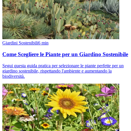
Giardini Sostenibili
6
min
Come Scegliere le Piante per un Giardino Sostenibile
Segui questa guida pratica per selezionare le piante perfette per un
giardino sostenibile, rispettando l'ambiente e aumentando la
biodiversità.