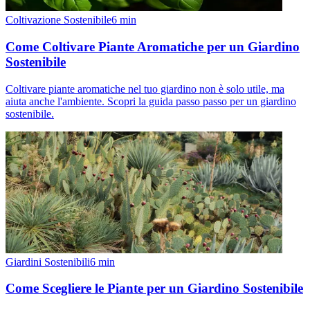
Coltivazione Sostenibile
6
min
Come Coltivare Piante Aromatiche per un Giardino
Sostenibile
Coltivare piante aromatiche nel tuo giardino non è solo utile, ma
aiuta anche l'ambiente. Scopri la guida passo passo per un giardino
sostenibile.
Giardini Sostenibili
6
min
Come Scegliere le Piante per un Giardino Sostenibile