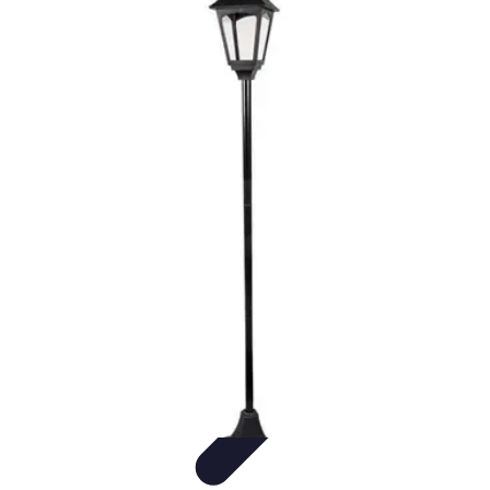
Amo Giardinare
Giardinaggio Sostenibile
Giardinaggio Aromatico
Giardinaggio per
Principianti
Coltivazione
Piante e Cura
Amo Giardinare