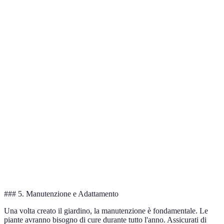
Tecnica
Vantaggi
Svantaggi
Nota
Ottimo per
Riduce
Richiede
Raccolta
giardini di
consumi
spazio per
acqua piovana
grandi
idrici
cisterna
dimensioni
Riduce
rifiuti,
Richiede
Ideale per tutti i
Compostaggio
migliora
tempo
giardini
suolo
Ottimo per
Efficiente,
Costi
Irrigazione a
giardini di
risparmia
iniziali
goccia
grosse
acqua
elevati
dimensioni
### 5. Manutenzione e Adattamento
Una volta creato il giardino, la manutenzione è fondamentale. Le
piante avranno bisogno di cure durante tutto l'anno. Assicurati di