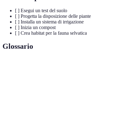
[ ] Esegui un test del suolo
[ ] Progetta la disposizione delle piante
[ ] Installa un sistema di irrigazione
[ ] Inizia un compost
[ ] Crea habitat per la fauna selvatica
Glossario
Terme
Definizione
Giardino
Giardino progettato per ridurre l'impatto
sostenibile
ambientale e promuovere la biodiversità.
Processo di decomposizione di materiali organici
Compostaggio
in un fertilizzante naturale.
Irrigazione a
Metodo di irrigazione che fornisce acqua
goccia
direttamente alle radici delle piante.