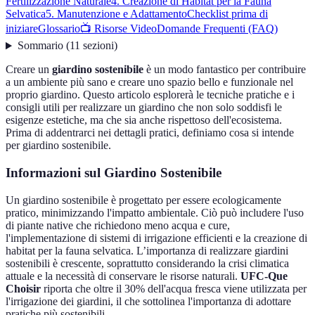
Fertilizzazione Naturale
4. Creazione di Habitat per la Fauna
Selvatica
5. Manutenzione e Adattamento
Checklist prima di
iniziare
Glossario
📺 Risorse Video
Domande Frequenti (FAQ)
Sommario
(
11
sezioni
)
Creare un
giardino sostenibile
è un modo fantastico per contribuire
a un ambiente più sano e creare uno spazio bello e funzionale nel
proprio giardino. Questo articolo esplorerà le tecniche pratiche e i
consigli utili per realizzare un giardino che non solo soddisfi le
esigenze estetiche, ma che sia anche rispettoso dell'ecosistema.
Prima di addentrarci nei dettagli pratici, definiamo cosa si intende
per giardino sostenibile.
Informazioni sul Giardino Sostenibile
Un giardino sostenibile è progettato per essere ecologicamente
pratico, minimizzando l'impatto ambientale. Ciò può includere l'uso
di piante native che richiedono meno acqua e cure,
l'implementazione di sistemi di irrigazione efficienti e la creazione di
habitat per la fauna selvatica. L’importanza di realizzare giardini
sostenibili è crescente, soprattutto considerando la crisi climatica
attuale e la necessità di conservare le risorse naturali.
UFC-Que
Choisir
riporta che oltre il 30% dell'acqua fresca viene utilizzata per
l'irrigazione dei giardini, il che sottolinea l'importanza di adottare
pratiche più sostenibili.