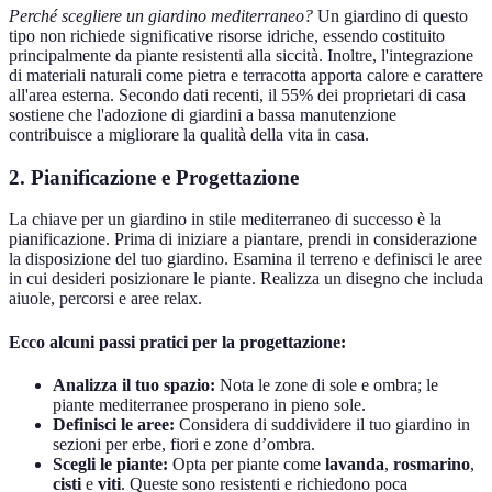
Perché scegliere un giardino mediterraneo?
Un giardino di questo
tipo non richiede significative risorse idriche, essendo costituito
principalmente da piante resistenti alla siccità. Inoltre, l'integrazione
di materiali naturali come pietra e terracotta apporta calore e carattere
all'area esterna. Secondo dati recenti, il 55% dei proprietari di casa
sostiene che l'adozione di giardini a bassa manutenzione
contribuisce a migliorare la qualità della vita in casa.
2. Pianificazione e Progettazione
La chiave per un giardino in stile mediterraneo di successo è la
pianificazione. Prima di iniziare a piantare, prendi in considerazione
la disposizione del tuo giardino. Esamina il terreno e definisci le aree
in cui desideri posizionare le piante. Realizza un disegno che includa
aiuole, percorsi e aree relax.
Ecco alcuni passi pratici per la progettazione:
Analizza il tuo spazio:
Nota le zone di sole e ombra; le
piante mediterranee prosperano in pieno sole.
Definisci le aree:
Considera di suddividere il tuo giardino in
sezioni per erbe, fiori e zone d’ombra.
Scegli le piante:
Opta per piante come
lavanda
,
rosmarino
,
cisti
e
viti
. Queste sono resistenti e richiedono poca