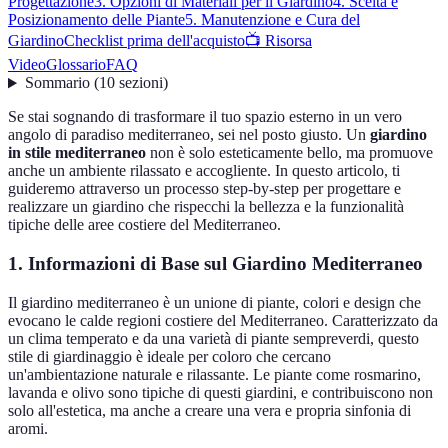
Progettazione
3. Opzioni di Materiali per il Giardino
4. Scelta e
Posizionamento delle Piante
5. Manutenzione e Cura del
Giardino
Checklist prima dell'acquisto
📺 Risorsa
Video
Glossario
FAQ
Sommario
(
10
sezioni
)
Se stai sognando di trasformare il tuo spazio esterno in un vero
angolo di paradiso mediterraneo, sei nel posto giusto. Un
giardino
in stile mediterraneo
non è solo esteticamente bello, ma promuove
anche un ambiente rilassato e accogliente. In questo articolo, ti
guideremo attraverso un processo step-by-step per progettare e
realizzare un giardino che rispecchi la bellezza e la funzionalità
tipiche delle aree costiere del Mediterraneo.
1. Informazioni di Base sul Giardino Mediterraneo
Il giardino mediterraneo è un unione di piante, colori e design che
evocano le calde regioni costiere del Mediterraneo. Caratterizzato da
un clima temperato e da una varietà di piante sempreverdi, questo
stile di giardinaggio è ideale per coloro che cercano
un'ambientazione naturale e rilassante. Le piante come rosmarino,
lavanda e olivo sono tipiche di questi giardini, e contribuiscono non
solo all'estetica, ma anche a creare una vera e propria sinfonia di
aromi.