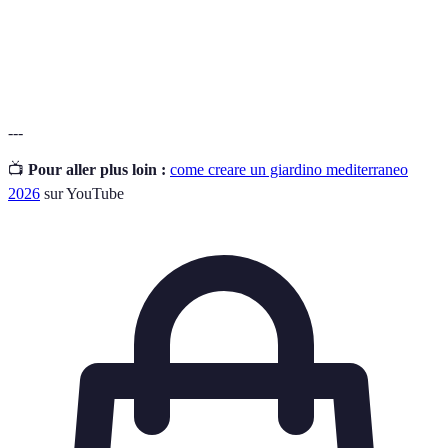
Materiale ceramico utilizzato in giardinaggio per
Terracotta
vasi e decorazioni.
---
📺
Pour aller plus loin :
come creare un giardino mediterraneo
2026
sur YouTube