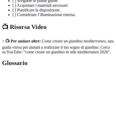
[ ] Scegliere le piante giuste.
[ ] Acquistare i materiali necessari.
[ ] Pianificare la disposizione.
[ ] Considerare l’illuminazione esterna.
📺 Risorsa Video
>
📺 Per andare oltre:
Come creare un giardino mediterraneo
, una
guida visiva per aiutarti a realizzare il tuo sogno di giardino. Cerca
su YouTube: "come creare un giardino in stile mediterraneo 2026".
Glossario
Terme
Definizione
Giardino
Ambiente esterno caratterizzato da piante tipiche
Mediterraneo
delle regioni mediterranee, resistente alla siccità.
Piante
Piante che fioriscono annualmente senza bisogno
perenni
di essere ripiantate.