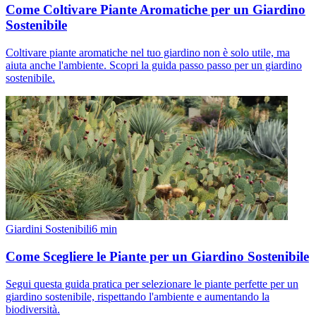
Come Coltivare Piante Aromatiche per un Giardino
Sostenibile
Coltivare piante aromatiche nel tuo giardino non è solo utile, ma
aiuta anche l'ambiente. Scopri la guida passo passo per un giardino
sostenibile.
Giardini Sostenibili
6
min
Come Scegliere le Piante per un Giardino Sostenibile
Segui questa guida pratica per selezionare le piante perfette per un
giardino sostenibile, rispettando l'ambiente e aumentando la
biodiversità.