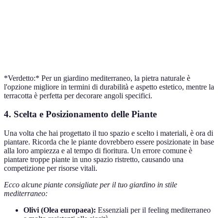
Alto
Naturale
estetica
costoso
Ottimo per
Facile a
Terracotta
la
Basso-Medio
scheggiarsi
decorazione
*Verdetto:* Per un giardino mediterraneo, la pietra naturale è
l'opzione migliore in termini di durabilità e aspetto estetico, mentre la
terracotta è perfetta per decorare angoli specifici.
4. Scelta e Posizionamento delle Piante
Una volta che hai progettato il tuo spazio e scelto i materiali, è ora di
piantare. Ricorda che le piante dovrebbero essere posizionate in base
alla loro ampiezza e al tempo di fioritura. Un errore comune è
piantare troppe piante in uno spazio ristretto, causando una
competizione per risorse vitali.
Ecco alcune piante consigliate per il tuo giardino in stile
mediterraneo:
Olivi (Olea europaea):
Essenziali per il feeling mediterraneo