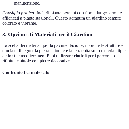
manutenzione.
Consiglio pratico:
Includi piante perenni con fiori a lungo termine
affiancati a piante stagionali. Questo garantirà un giardino sempre
colorato e vibrante.
3. Opzioni di Materiali per il Giardino
La scelta dei materiali per la pavimentazione, i bordi e le strutture è
cruciale. Il legno, la pietra naturale e la terracotta sono materiali tipici
dello stile mediterraneo. Puoi utilizzare
ciottoli
per i percorsi o
rifinire le aiuole con pietre decorative.
Confronto tra materiali:
Materiale
Vantaggi
Svantaggi
Costo Approssimativo
Resistente
Estetico e
Legno
all'acqua
Medio-Basso
naturale
necessario
Pietra
Durabilità e
Più