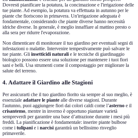
Dovresti pianificare la potatura, la concimazione e l'irrigazione delle
tue piante. Ad esempio, la potatura va effettuata in autunno per le
piante che fioriscono in primavera. Un'irrigazione adeguata è
fondamentale, considerando che piante diverse hanno necessità
idriche diverse. In generale, è meglio innaffiare al mattino presto o
alla sera per ridurre l'evaporazione.
Non dimenticare di monitorare il tuo giardino per eventuali segni di
infestazioni o malattie. Intervenire tempestivamente può salvare le
tue piante. Gli
insetticidi naturali
e le tecniche di giardinaggio
biologico possono essere una soluzione per mantenere i tuoi fiori
sani e belli. Usa strumenti come il compostaggio per migliorare la
salute del terreno.
4. Adattare il Giardino alle Stagioni
Per assicurarti che il tuo giardino fiorito sia sempre al suo meglio, è
essenziale
adattare le piante
alle diverse stagioni. Durante
l'autunno, puoi aggiungere fiori dai colori caldi come l’
asterno
e il
crisantemo
, mentre in inverno è opportuno piantare varietà
sempreverdi per garantire una base d’attrazione durante i mesi più
freddi. La pianificazione è fondamentale: inserire piante bulbose
come i
tulipani
e i
narcisi
garantirà un bellissimo risveglio
primaverile.