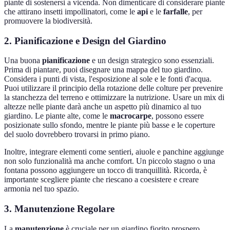
piante di sostenersi a vicenda. Non dimenticare di considerare piante
che attirano insetti impollinatori, come le
api
e le
farfalle
, per
promuovere la biodiversità.
2. Pianificazione e Design del Giardino
Una buona
pianificazione
e un design strategico sono essenziali.
Prima di piantare, puoi disegnare una mappa del tuo giardino.
Considera i punti di vista, l'esposizione al sole e le fonti d'acqua.
Puoi utilizzare il principio della rotazione delle colture per prevenire
la stanchezza del terreno e ottimizzare la nutrizione. Usare un mix di
altezze nelle piante darà anche un aspetto più dinamico al tuo
giardino. Le piante alte, come le
macrocarpe
, possono essere
posizionate sullo sfondo, mentre le piante più basse e le coperture
del suolo dovrebbero trovarsi in primo piano.
Inoltre, integrare elementi come sentieri, aiuole e panchine aggiunge
non solo funzionalità ma anche comfort. Un piccolo stagno o una
fontana possono aggiungere un tocco di tranquillità. Ricorda, è
importante scegliere piante che riescano a coesistere e creare
armonia nel tuo spazio.
3. Manutenzione Regolare
La
manutenzione
è cruciale per un giardino fiorito prospero.