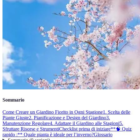
Sommario
Come Creare un Giardino Fiorito in Ogni Stagione
1. Scelta delle
Piante Giuste
2. Pianificazione e Design del Giardino
3.
Manutenzione Regolare
4. Adattare il Giardino alle Stagioni
5.
Sfruttare Risorse e Strumenti
Checklist prima di iniziare
**🧠 Quiz
rapido :** Quale pianta è ideale per l’inverno?
Glossario