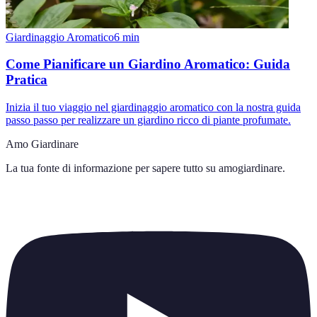
Giardinaggio Aromatico
6
min
Come Pianificare un Giardino Aromatico: Guida
Pratica
Inizia il tuo viaggio nel giardinaggio aromatico con la nostra guida
passo passo per realizzare un giardino ricco di piante profumate.
Amo Giardinare
La tua fonte di informazione per sapere tutto su
amogiardinare
.