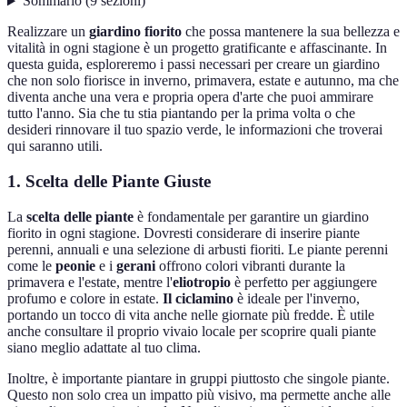
Sommario
(
9
sezioni
)
Realizzare un
giardino fiorito
che possa mantenere la sua bellezza e
vitalità in ogni stagione è un progetto gratificante e affascinante. In
questa guida, esploreremo i passi necessari per creare un giardino
che non solo fiorisce in inverno, primavera, estate e autunno, ma che
diventa anche una vera e propria opera d'arte che puoi ammirare
tutto l'anno. Sia che tu stia piantando per la prima volta o che
desideri rinnovare il tuo spazio verde, le informazioni che troverai
qui saranno utili.
1. Scelta delle Piante Giuste
La
scelta delle piante
è fondamentale per garantire un giardino
fiorito in ogni stagione. Dovresti considerare di inserire piante
perenni, annuali e una selezione di arbusti fioriti. Le piante perenni
come le
peonie
e i
gerani
offrono colori vibranti durante la
primavera e l'estate, mentre l'
eliotropio
è perfetto per aggiungere
profumo e colore in estate.
Il ciclamino
è ideale per l'inverno,
portando un tocco di vita anche nelle giornate più fredde. È utile
anche consultare il proprio vivaio locale per scoprire quali piante
siano meglio adattate al tuo clima.
Inoltre, è importante piantare in gruppi piuttosto che singole piante.
Questo non solo crea un impatto più visivo, ma permette anche alle