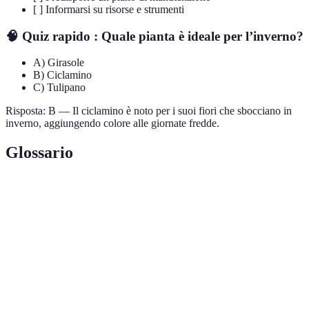
[ ] Informarsi su risorse e strumenti
🧠 Quiz rapido :
Quale pianta è ideale per l’inverno?
A) Girasole
B) Ciclamino
C) Tulipano
Risposta: B — Il ciclamino è noto per i suoi fiori che sbocciano in
inverno, aggiungendo colore alle giornate fredde.
Glossario
Terme
Definizione
Piante
Piante che fioriscono anno dopo anno senza
perenni
ripiantare
Cura
Manutenzione delle piante in base alle diverse
stagionale
stagioni