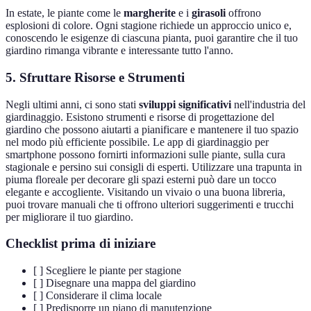
In estate, le piante come le
margherite
e i
girasoli
offrono
esplosioni di colore. Ogni stagione richiede un approccio unico e,
conoscendo le esigenze di ciascuna pianta, puoi garantire che il tuo
giardino rimanga vibrante e interessante tutto l'anno.
5. Sfruttare Risorse e Strumenti
Negli ultimi anni, ci sono stati
sviluppi significativi
nell'industria del
giardinaggio. Esistono strumenti e risorse di progettazione del
giardino che possono aiutarti a pianificare e mantenere il tuo spazio
nel modo più efficiente possibile. Le app di giardinaggio per
smartphone possono fornirti informazioni sulle piante, sulla cura
stagionale e persino sui consigli di esperti. Utilizzare una trapunta in
piuma floreale per decorare gli spazi esterni può dare un tocco
elegante e accogliente. Visitando un vivaio o una buona libreria,
puoi trovare manuali che ti offrono ulteriori suggerimenti e trucchi
per migliorare il tuo giardino.
Checklist prima di iniziare
[ ] Scegliere le piante per stagione
[ ] Disegnare una mappa del giardino
[ ] Considerare il clima locale
[ ] Predisporre un piano di manutenzione