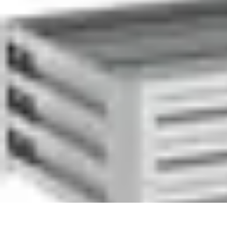
Amo Giardinare
Giardinaggio Sostenibile
Giardinaggio Aromatico
Giardinaggio per Pri
Amo Giardinare