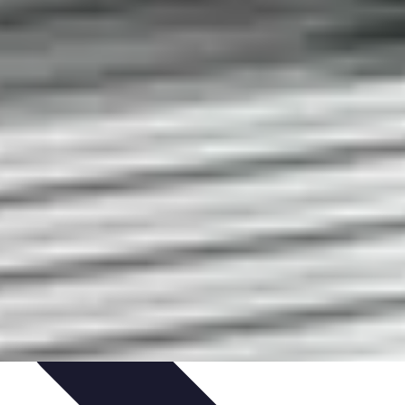
ncipianti
Coltivazione
Piante e Cura