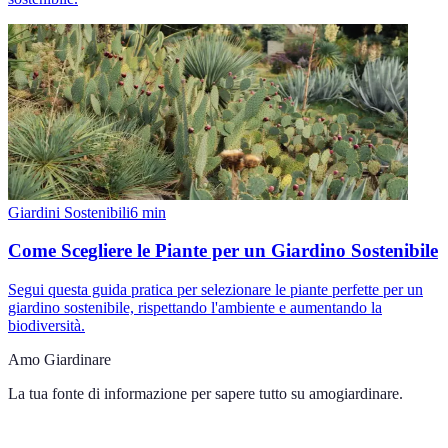
Giardini Sostenibili
6
min
Come Scegliere le Piante per un Giardino Sostenibile
Segui questa guida pratica per selezionare le piante perfette per un
giardino sostenibile, rispettando l'ambiente e aumentando la
biodiversità.
Amo Giardinare
La tua fonte di informazione per sapere tutto su
amogiardinare
.