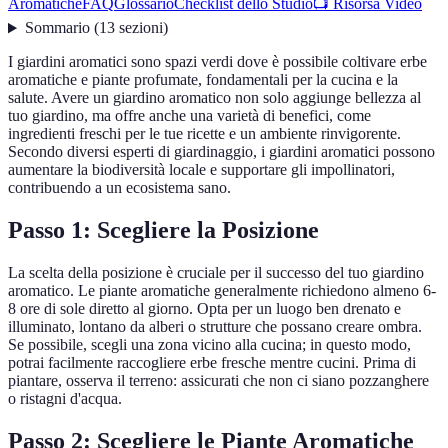
Aromatiche
FAQ
Glossario
Checklist dello Studio
📺 Risorsa Video
Sommario
(
13
sezioni
)
I giardini aromatici sono spazi verdi dove è possibile coltivare erbe
aromatiche e piante profumate, fondamentali per la cucina e la
salute. Avere un giardino aromatico non solo aggiunge bellezza al
tuo giardino, ma offre anche una varietà di benefici, come
ingredienti freschi per le tue ricette e un ambiente rinvigorente.
Secondo diversi esperti di giardinaggio, i giardini aromatici possono
aumentare la biodiversità locale e supportare gli impollinatori,
contribuendo a un ecosistema sano.
Passo 1: Scegliere la Posizione
La scelta della posizione è cruciale per il successo del tuo giardino
aromatico. Le piante aromatiche generalmente richiedono almeno 6-
8 ore di sole diretto al giorno. Opta per un luogo ben drenato e
illuminato, lontano da alberi o strutture che possano creare ombra.
Se possibile, scegli una zona vicino alla cucina; in questo modo,
potrai facilmente raccogliere erbe fresche mentre cucini. Prima di
piantare, osserva il terreno: assicurati che non ci siano pozzanghere
o ristagni d'acqua.
Passo 2: Scegliere le Piante Aromatiche