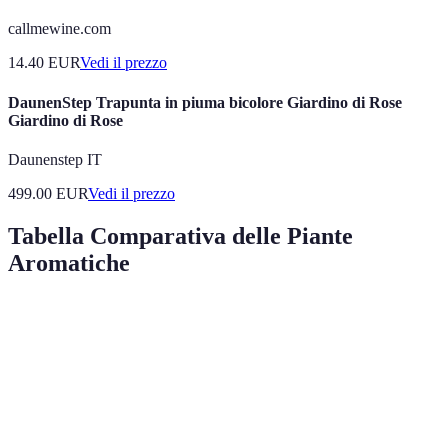
callmewine.com
14.40
EUR
Vedi il prezzo
DaunenStep Trapunta in piuma bicolore Giardino di Rose
Giardino di Rose
Daunenstep IT
499.00
EUR
Vedi il prezzo
Tabella Comparativa delle Piante
Aromatiche
Pianta
Uso principale
Periodo di raccolta
Difficoltà 
Basilico
Cucina italiana
Estate
Facile
Rosmarino
Grigliate
Tutto l'anno
Facile