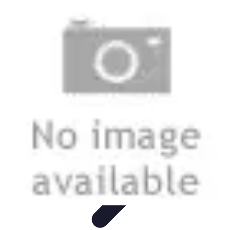
Amo Giardinare
Giardinaggio Sostenibile
Giardinaggio Aromatico
Giardinaggio per
Principianti
Coltivazione
Piante e Cura
Amo Giardinare