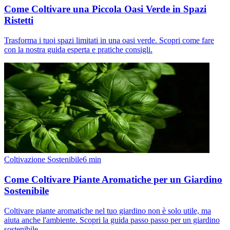
Come Coltivare una Piccola Oasi Verde in Spazi
Ristetti
Trasforma i tuoi spazi limitati in una oasi verde. Scopri come fare
con la nostra guida esperta e pratiche consigli.
Coltivazione Sostenibile
6
min
Come Coltivare Piante Aromatiche per un Giardino
Sostenibile
Coltivare piante aromatiche nel tuo giardino non è solo utile, ma
aiuta anche l'ambiente. Scopri la guida passo passo per un giardino
sostenibile.