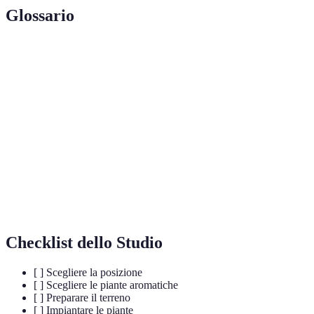
Glossario
Terme
Definizione
Tecnica di copertura del terreno per mantenere
Pacciamatura
umidità e prevenire erbacce
Materiale organico decomposto utilizzato come
Compost
fertilizzante
Sistema formato da organismi viventi e il loro
Ecosistema
ambiente
Checklist dello Studio
[ ] Scegliere la posizione
[ ] Scegliere le piante aromatiche
[ ] Preparare il terreno
[ ] Impiantare le piante