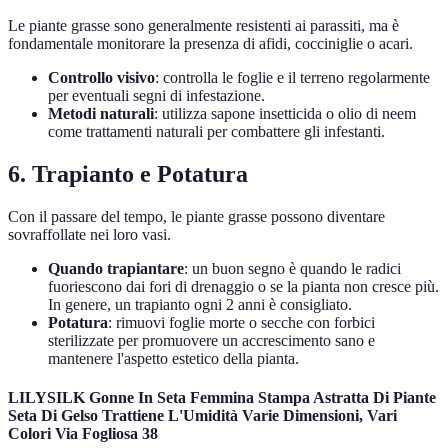
Le piante grasse sono generalmente resistenti ai parassiti, ma è
fondamentale monitorare la presenza di afidi, cocciniglie o acari.
Controllo visivo
: controlla le foglie e il terreno regolarmente
per eventuali segni di infestazione.
Metodi naturali
: utilizza sapone insetticida o olio di neem
come trattamenti naturali per combattere gli infestanti.
6. Trapianto e Potatura
Con il passare del tempo, le piante grasse possono diventare
sovraffollate nei loro vasi.
Quando trapiantare
: un buon segno è quando le radici
fuoriescono dai fori di drenaggio o se la pianta non cresce più.
In genere, un trapianto ogni 2 anni è consigliato.
Potatura
: rimuovi foglie morte o secche con forbici
sterilizzate per promuovere un accrescimento sano e
mantenere l'aspetto estetico della pianta.
LILYSILK Gonne In Seta Femmina Stampa Astratta Di Piante
Seta Di Gelso Trattiene L'Umidità Varie Dimensioni, Vari
Colori Via Fogliosa 38