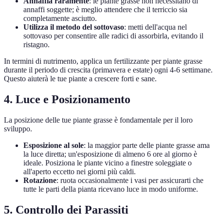
Annaffia raramente
: le piante grasse non necessitano di
annaffi soggette; è meglio attendere che il terriccio sia
completamente asciutto.
Utilizza il metodo del sottovaso
: metti dell'acqua nel
sottovaso per consentire alle radici di assorbirla, evitando il
ristagno.
In termini di nutrimento, applica un fertilizzante per piante grasse
durante il periodo di crescita (primavera e estate) ogni 4-6 settimane.
Questo aiuterà le tue piante a crescere forti e sane.
4. Luce e Posizionamento
La posizione delle tue piante grasse è fondamentale per il loro
sviluppo.
Esposizione al sole
: la maggior parte delle piante grasse ama
la luce diretta; un'esposizione di almeno 6 ore al giorno è
ideale. Posiziona le piante vicino a finestre soleggiate o
all'aperto eccetto nei giorni più caldi.
Rotazione
: ruota occasionalmente i vasi per assicurarti che
tutte le parti della pianta ricevano luce in modo uniforme.
5. Controllo dei Parassiti