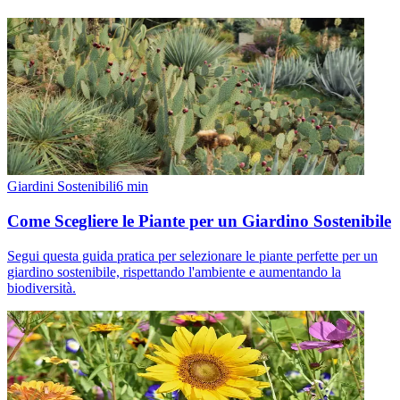
Giardini Sostenibili
6
min
Come Scegliere le Piante per un Giardino Sostenibile
Segui questa guida pratica per selezionare le piante perfette per un
giardino sostenibile, rispettando l'ambiente e aumentando la
biodiversità.