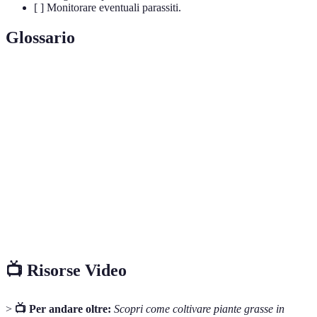
[ ] Monitorare eventuali parassiti.
Glossario
Termo
Definizione
Piante che accumulano acqua nel loro tessuto per
Succulente
resistere alla siccità.
Marciume
Malattia causata da eccesso di umidità nel terreno,
radicale
che porta alla decomposizione delle radici.
Processo di rimozione dell'acqua in eccesso da un
Drenaggio
suolo o da un contenitore.
📺 Risorse Video
>
📺 Per andare oltre:
Scopri come coltivare piante grasse in