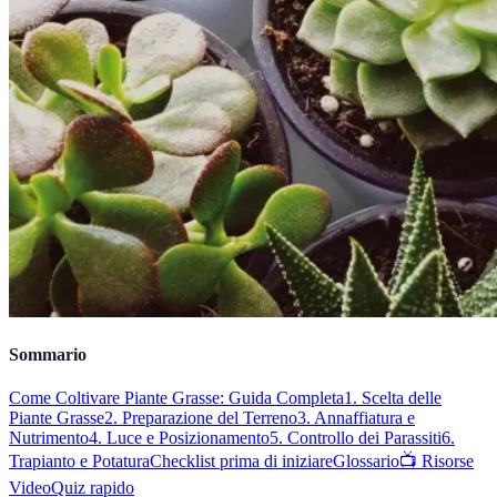
Sommario
Come Coltivare Piante Grasse: Guida Completa
1. Scelta delle
Piante Grasse
2. Preparazione del Terreno
3. Annaffiatura e
Nutrimento
4. Luce e Posizionamento
5. Controllo dei Parassiti
6.
Trapianto e Potatura
Checklist prima di iniziare
Glossario
📺 Risorse
Video
Quiz rapido