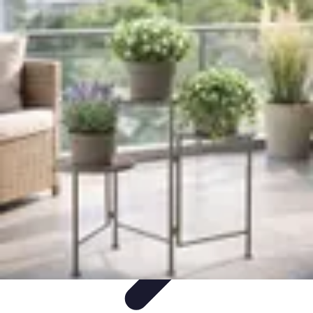
Amo Giardinare
Giardinaggio Sostenibile
Giardinaggio Aromatico
Giardinaggio per
Principianti
Coltivazione
Piante e Cura
Amo Giardinare