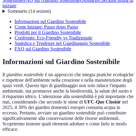
Sostenibile
FAQ sul Giardino Sostenibile
Glossario
Checklist prima di
iniziare
Sommario
(
14
sezioni
)
Informazioni sul Giardino Sostenibile
Come Iniziare: Passo dopo Passo
Prodotti per il Giardino Sostenibile
Confronto: Eco-Friendly vs Tradizionale
Statistica e Tendenze nel Giardinaggio Sostenibile
FAQ sul Giardino Sostenibile
Informazioni sul Giardino Sostenibile
Il
giardino sostenibile
è un approccio che integra pratiche ecologiche
e rispettose dell'ambiente nella creazione e nella manutenzione degli
spazi verdi. Questo tipo di giardinaggio non solo riduce l'impatto
ambientale, ma promuove anche la biodiversità, la salute del suolo e
il risparmio idrico. L'attenzione alla sostenibilità è più importante che
mai, considerando che secondo le stime di
UFC-Que Choisir
nel
2025, il 30% dei giardini domestici europei consuma acqua in
eccesso. Pertanto, avviare un giardino sostenibile può contribuire
significativamente alla conservazione delle risorse ambientali.
Scopriremo insieme quali elementi adottare e come farlo in modo
efficace.