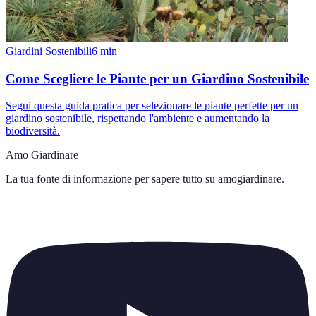
Giardini Sostenibili
6
min
Come Scegliere le Piante per un Giardino Sostenibile
Segui questa guida pratica per selezionare le piante perfette per un
giardino sostenibile, rispettando l'ambiente e aumentando la
biodiversità.
Amo Giardinare
La tua fonte di informazione per sapere tutto su
amogiardinare
.