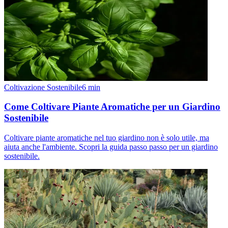
Coltivazione Sostenibile
6
min
Come Coltivare Piante Aromatiche per un Giardino
Sostenibile
Coltivare piante aromatiche nel tuo giardino non è solo utile, ma
aiuta anche l'ambiente. Scopri la guida passo passo per un giardino
sostenibile.