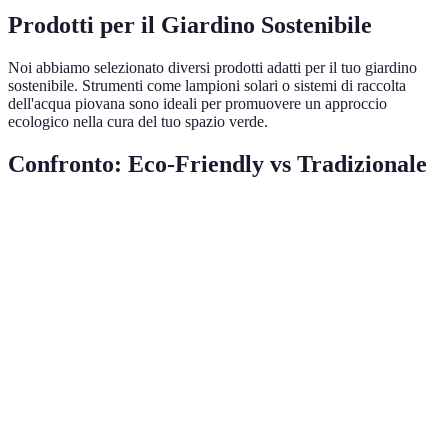
Prodotti per il Giardino Sostenibile
Noi abbiamo selezionato diversi prodotti adatti per il tuo giardino
sostenibile. Strumenti come lampioni solari o sistemi di raccolta
dell'acqua piovana sono ideali per promuovere un approccio
ecologico nella cura del tuo spazio verde.
Confronto: Eco-Friendly vs Tradizionale
Criterio
Giardino Eco-Friendly
Giardino Tradizionale
Consumo
Basso
Alto
d'Acqua
Utilizzo di
Prodotti
Nuovo, Naturale
Spesso, Chimico
Chimici