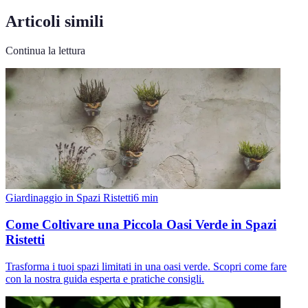
Articoli simili
Continua la lettura
Giardinaggio in Spazi Ristetti
6
min
Come Coltivare una Piccola Oasi Verde in Spazi
Ristetti
Trasforma i tuoi spazi limitati in una oasi verde. Scopri come fare
con la nostra guida esperta e pratiche consigli.