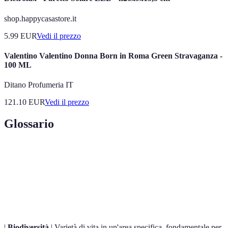
shop.happycasastore.it
5.99
EUR
Vedi il prezzo
Valentino Valentino Donna Born in Roma Green Stravaganza -
100 ML
Ditano Profumeria IT
121.10
EUR
Vedi il prezzo
Glossario
Terme
Definizione
Giardino
Spazio verde progettato rispettando principi
Sostenibile
ecologici.
|
Biodiversità
| Varietà di vita in un'area specifica, fondamentale per