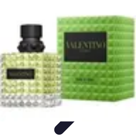
Amo Giardinare
Giardinaggio Sostenibile
Giardinaggio Aromatico
Giardinaggio per
Principianti
Coltivazione
Piante e Cura
Amo Giardinare