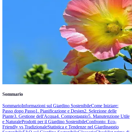
Sommario
Sommario
Informazioni sul Giardino Sostenibile
Come Iniziare:
Passo dopo Passo
1. Pianificazione e Design
2. Selezione delle
Piante
3. Gestione dell'Acqua
4. Compostaggio
5. Manutenzione Utile
e Naturale
Prodotti per il Giardino Sostenibile
Confronto: Eco-
Friendly vs Tradizionale
Statistica e Tendenze nel Giardinaggio